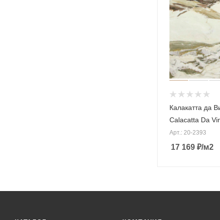
Калакатта да В
Calacatta Da Vi
Арт.: 20-2393
17 169
₽
/м2