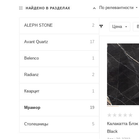
По релевантности
НАЙДЕНО В РАЗДЕЛАХ
ALEPH STONE
2
Цена
В
Avant Quartz
17
Belenco
1
Radianz
2
Кварцит
1
Мрамор
19
Калакатта Блэк 
Столешницы
5
Black