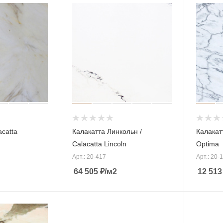
acatta
Калакатта Линкольн /
Калакат
Calacatta Lincoln
Optima
Арт.: 20-417
Арт.: 20-
64 505
₽
/м2
12 513