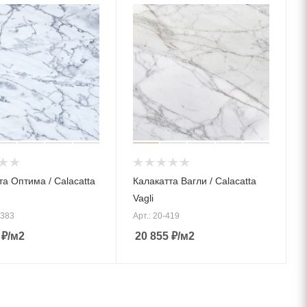
та Оптима / Calacatta
Калакатта Вагли / Calacatta
Vagli
1383
Арт.: 20-419
₽
/м2
20 855
₽
/м2