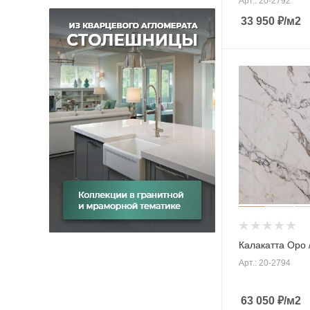
Арт.: 20-2792
33 950
₽
/м2
Калакатта Оро /
Арт.: 20-2794
63 050
₽
/м2