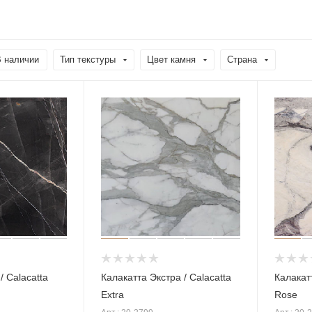
 наличии
Тип текстуры
Цвет камня
Страна
/ Calacatta
Калакатта Экстра / Calacatta
Калакатт
Extra
Rose