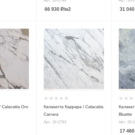
Арт.: 20-2799
Арт.: 20-
66 930
₽
/м2
31 040
 Calacatta Oro
Калакатта Каррара / Calacatta
Калакат
Carrara
Bluette
Арт.: 20-2793
Арт.: 20-
17 460