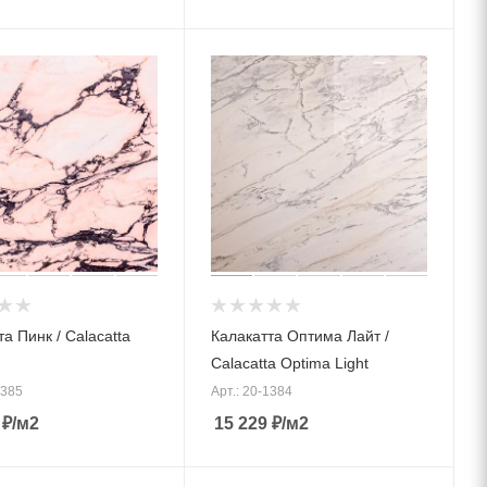
а Пинк / Calacatta
Калакатта Оптима Лайт /
Calacatta Optima Light
1385
Арт.: 20-1384
₽
/м2
15 229
₽
/м2