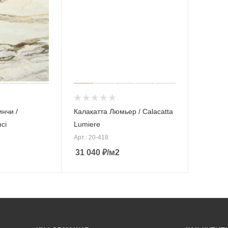
инчи /
Калакатта Люмьер / Calacatta
nci
Lumiere
Арт.: 20-418
31 040
₽
/м2