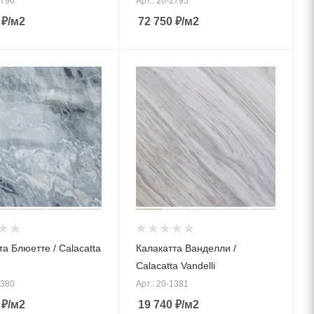
2796
Арт.: 20-2795
₽
/м2
72 750
₽
/м2
та Блюетте / Calacatta
Калакатта Ванделли /
Calacatta Vandelli
1380
Арт.: 20-1381
₽
/м2
19 740
₽
/м2