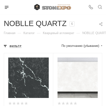
NOBLLE QUARTZ
6
—
—
—
Главная
Каталог
Кварцевый агломерат
NOBLLE QUART
По умолчанию (убывание)
ФИЛЬТР