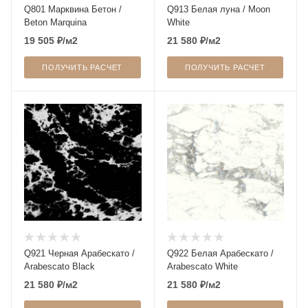
Q801 Марквина Бетон /
Q913 Белая луна / Moon
Beton Marquina
White
19 505
₽
/м2
21 580
₽
/м2
ПОЛУЧИТЬ РАСЧЕТ
ПОЛУЧИТЬ РАСЧЕТ
Q921 Черная Арабескато /
Q922 Белая Арабескато /
Arabescato Black
Arabescato White
21 580
₽
/м2
21 580
₽
/м2