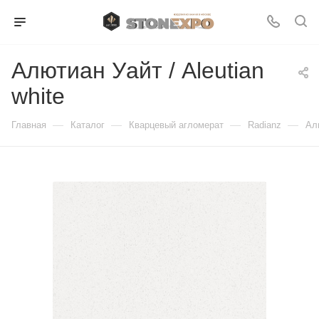
Алютиан Уайт / Aleutian
white
—
—
—
—
Главная
Каталог
Кварцевый агломерат
Radianz
Алю