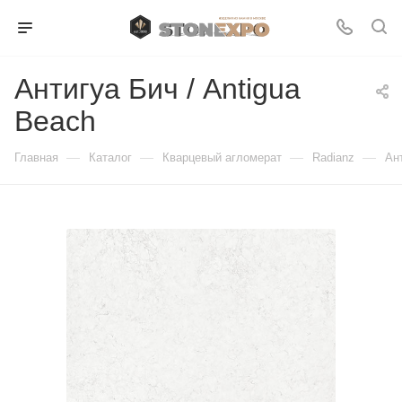
Антигуа Бич / Antigua
Beach
—
—
—
—
Главная
Каталог
Кварцевый агломерат
Radianz
Ан