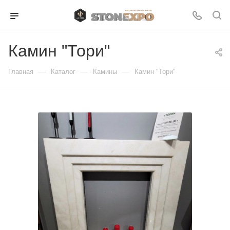
Камин "Тори"
—
—
—
Главная
Каталог
Камины
Камин "Тори"