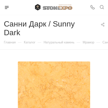
Санни Дарк / Sunny
Dark
—
—
—
—
Главная
Каталог
Натуральный камень
Мрамор
Сан