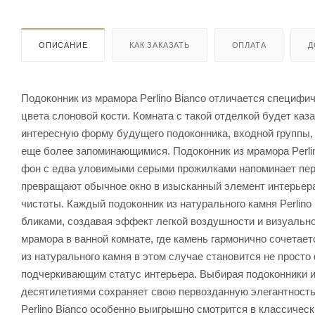
ОПИСАНИЕ
КАК ЗАКАЗАТЬ
ОПЛАТА
Д
Подоконник из мрамора Perlino Bianco отличается специф
цвета слоновой кости. Комната с такой отделкой будет ка
интересную форму будущего подоконника, входной группы, к
еще более запоминающимися. Подоконник из мрамора Perlin
фон с едва уловимыми серыми прожилками напоминает перв
превращают обычное окно в изысканный элемент интерьер
чистоты. Каждый подоконник из натурального камня Perlino
бликами, создавая эффект легкой воздушности и визуально
мрамора в ванной комнате, где камень гармонично сочетае
из натурального камня в этом случае становится не прос
подчеркивающим статус интерьера. Выбирая подоконники из
десятилетиями сохраняет свою первозданную элегантность
Perlino Bianco особенно выигрышно смотрится в классическ