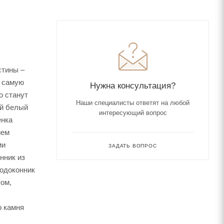
стины –
ь самую
Нужна консультация?
o станут
Наши специалисты ответят на любой
ый белый
интересующий вопрос
енка
ием
ми
ЗАДАТЬ ВОПРОС
нник из
Подоконник
том,
о камня