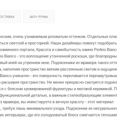
ОСТАВКА
ШОУ-РУМЫ
ическим, очень узнаваемым розоватым оттенком. Отдельные пла
заться светлой и просторной. Наши дизайнеры помогут подобрат
аминного портала. Красота и самобытность камня Perlino Bianc
o Bianco - это воплощение утонченной роскоши, где благородн
ый иней на утреннем окне. Подоконники из мрамора такого отт
а, наполняя пространство мягким рассеянным светом и ощущен
 Bianco уникален - его поверхность переливается перламутровы
 расширяя пространство. Не менее прекрасно смотрится подоко
тся с блеском хромированной фурнитуры и матовой керамикой. 
то функциональной деталью, а важным стилеобразующим элемен
 мрамора, вы инвестируете в вечную красоту - этот материал
, требуя лишь минимального ухода. Подоконник из натуральног
их интерьерах, где его холодноватый блеск смягчается теплыми