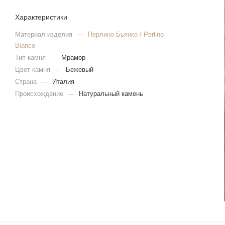
Характеристики
Материал изделия
—
Перлино Бьянко / Perlino
Bianco
Тип камня
—
Мрамор
Цвет камня
—
Бежевый
Страна
—
Италия
Происхождение
—
Натуральный камень