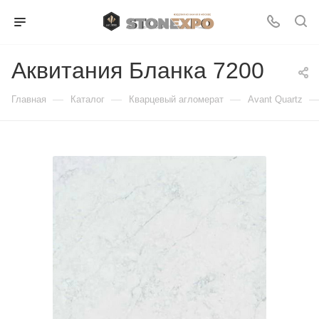
Аквитания Бланка 7200
—
—
—
Главная
Каталог
Кварцевый агломерат
Avant Quartz