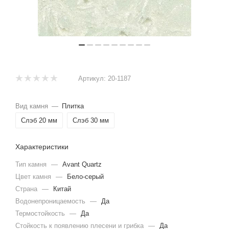
Артикул:
20-1187
Вид камня
—
Плитка
Слэб 20 мм
Слэб 30 мм
Характеристики
Тип камня
—
Avant Quartz
Цвет камня
—
Бело-серый
Страна
—
Китай
Водонепроницаемость
—
Да
Термостойкость
—
Да
Стойкость к появлению плесени и грибка
—
Да