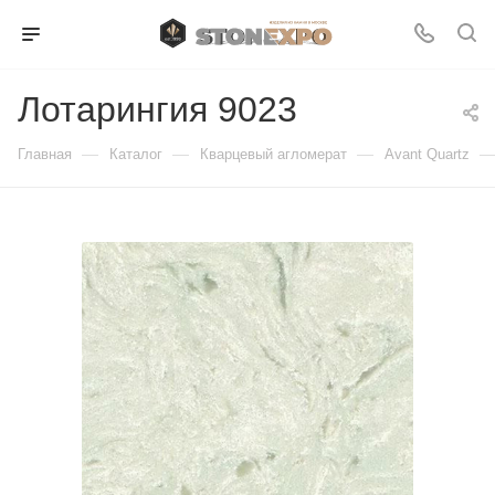
Лотарингия 9023
—
—
—
Главная
Каталог
Кварцевый агломерат
Avant Quartz