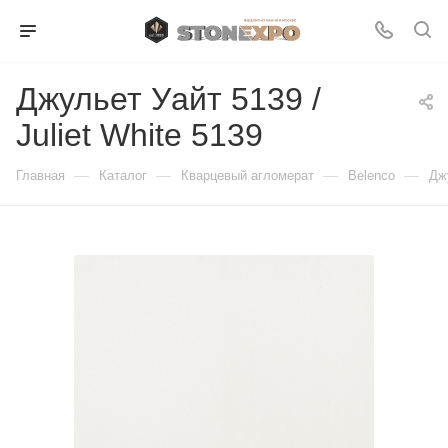
Джульет Уайт 5139 /
Juliet White 5139
—
—
—
—
Главная
Каталог
Кварцевый агломерат
Belenco
Джу