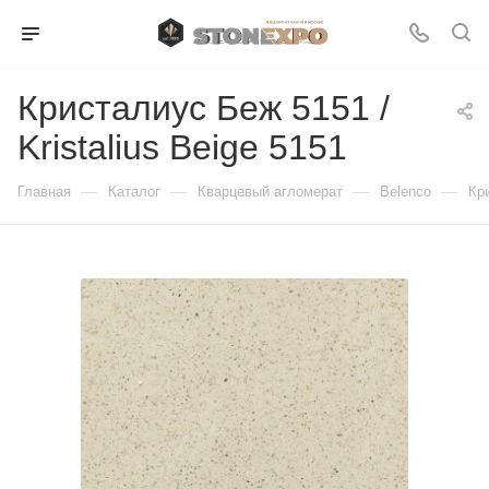
Кристалиус Беж 5151 /
Kristalius Beige 5151
—
—
—
—
Главная
Каталог
Кварцевый агломерат
Belenco
Кри