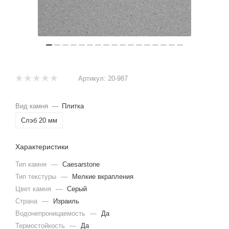
Артикул:
20-987
Вид камня
—
Плитка
Слэб 20 мм
Характеристики
Тип камня
—
Caesarstone
Тип текстуры
—
Мелкие вкрапления
Цвет камня
—
Серый
Страна
—
Израиль
Водонепроницаемость
—
Да
Термостойкость
—
Да