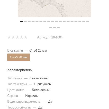
Артикул:
20-1004
Вид камня
—
Слэб 20 мм
Слэб 20 мм
Характеристики
Тип камня
—
Caesarstone
Тип текстуры
—
С рисунком
Цвет камня
—
Бело-серый
Страна
—
Израиль
Водонепроницаемость
—
Да
Термостойкость
—
Да