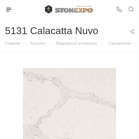
5131 Calacatta Nuvo
—
—
—
—
Главная
Каталог
Кварцевый агломерат
Caesarstone