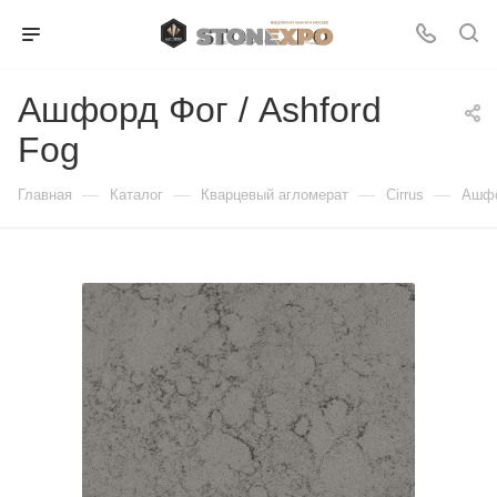
Ашфорд Фог / Ashford
Fog
—
—
—
—
Главная
Каталог
Кварцевый агломерат
Cirrus
Ашфо