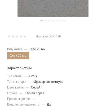
Артикул:
20-1626
Вид камня
—
Слэб 20 мм
Слэб 20 мм
Характеристики
Тип камня
—
Cirrus
Тип текстуры
—
Мраморная текстура
Цвет камня
—
Серый
Страна
—
Южная Корея
Происхождение
—
Водонепроницаемость
—
Да