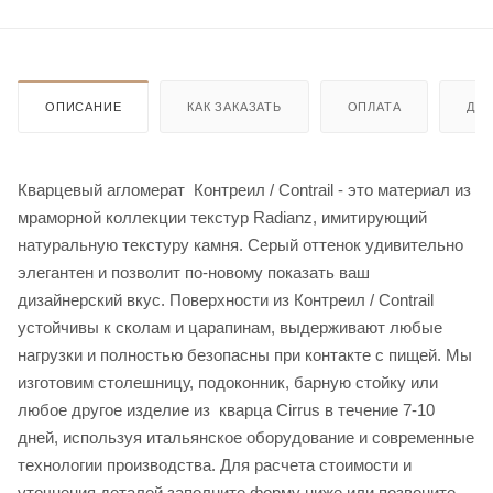
ОПИСАНИЕ
КАК ЗАКАЗАТЬ
ОПЛАТА
ДО
Кварцевый агломерат Контреил / Contrail - это материал из
мраморной коллекции текстур Radianz, имитирующий
натуральную текстуру камня. Серый оттенок удивительно
элегантен и позволит по-новому показать ваш
дизайнерский вкус. Поверхности из Контреил / Contrail
устойчивы к сколам и царапинам, выдерживают любые
нагрузки и полностью безопасны при контакте с пищей. Мы
изготовим столешницу, подоконник, барную стойку или
любое другое изделие из кварца Cirrus в течение 7-10
дней, используя итальянское оборудование и современные
технологии производства. Для расчета стоимости и
уточнения деталей заполните форму ниже или позвоните