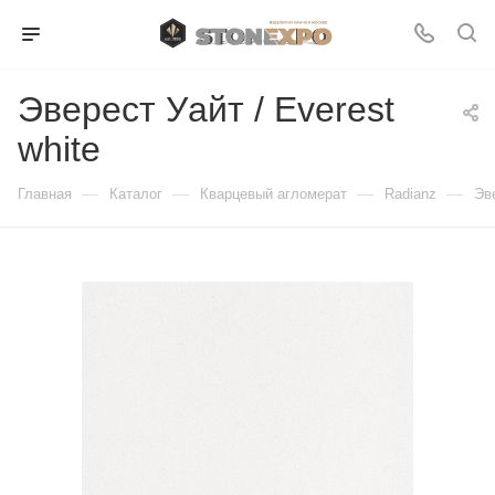
Эверест Уайт / Everest
white
—
—
—
—
Главная
Каталог
Кварцевый агломерат
Radianz
Эве