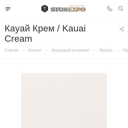
Кауай Крем / Kauai
Cream
—
—
—
—
Главная
Каталог
Кварцевый агломерат
Radianz
Ка