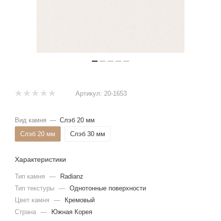
Артикул:
20-1653
Вид камня
—
Слэб 20 мм
Слэб 20 мм
Слэб 30 мм
Характеристики
Тип камня
—
Radianz
Тип текстуры
—
Однотонные поверхности
Цвет камня
—
Кремовый
Страна
—
Южная Корея