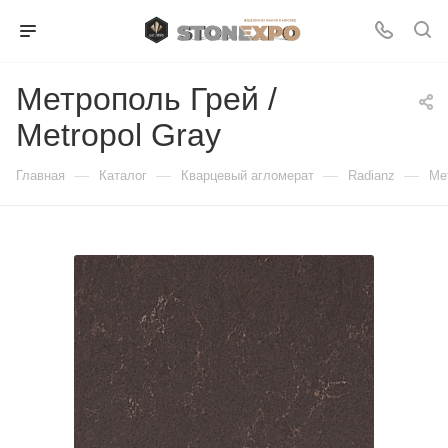
Метрополь Грей /
Metropol Gray
—
—
—
—
Главная
Каталог
Кварцевый агломерат
Radianz
Ме