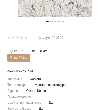
Артикул:
20-2699
Вид камня
—
Слэб 20 мм
Слэб 20 мм
Характеристики
Тип камня
—
Radianz
Тип текстуры
—
Мраморная текстура
Страна
—
Южная Корея
Происхождение
—
Водонепроницаемость
—
Да
Термостойкость
—
Да