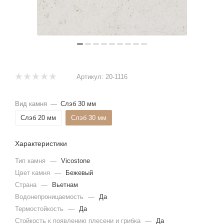
Артикул:
20-1116
Вид камня
—
Слэб 30 мм
Слэб 20 мм
Слэб 30 мм
Характеристики
Тип камня
—
Vicostone
Цвет камня
—
Бежевый
Страна
—
Вьетнам
Водонепроницаемость
—
Да
Термостойкость
—
Да
Стойкость к появлению плесени и грибка
—
Да