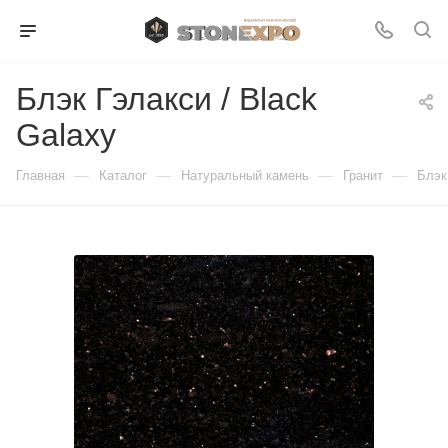
Блэк Гэлакси / Black
Galaxy
—
—
—
—
Главная
Каталог
Натуральный камень
Гранит
Блэк