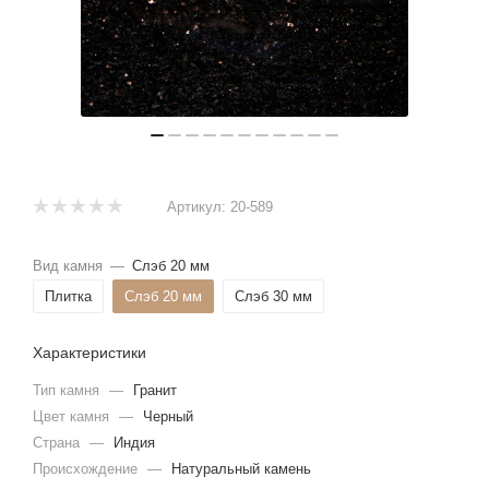
Артикул:
20-589
Вид камня
—
Слэб 20 мм
Плитка
Слэб 20 мм
Слэб 30 мм
Характеристики
Тип камня
—
Гранит
Цвет камня
—
Черный
Страна
—
Индия
Происхождение
—
Натуральный камень