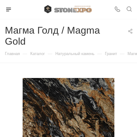
Магма Голд / Magma
Gold
—
—
—
—
Главная
Каталог
Натуральный камень
Гранит
Магм