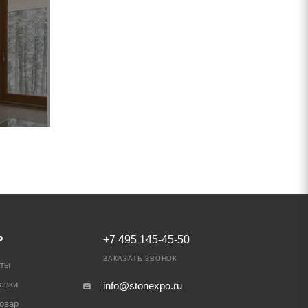
Ь
+7 495 145-45-50
ЗАКАЗАТЬ ЗВОНОК
аты
авки
info@stonexpo.ru
товар