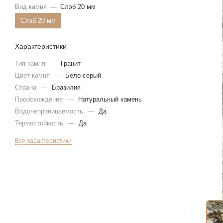
Вид камня
—
Слэб 20 мм
Слэб 20 мм
Характеристики
Тип камня
—
Гранит
Цвет камня
—
Бело-серый
Страна
—
Бразилия
Происхождение
—
Натуральный камень
Водонепроницаемость
—
Да
Термостойкость
—
Да
Все характеристики