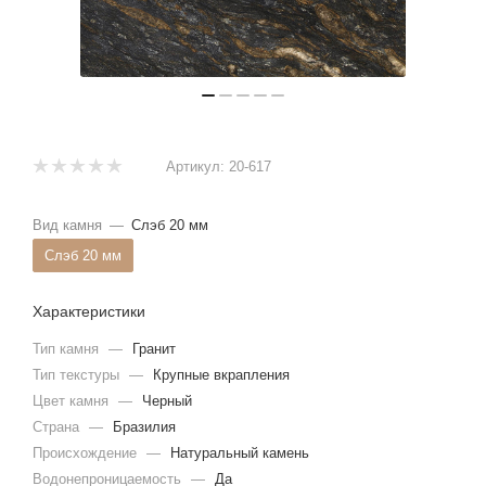
Артикул:
20-617
Вид камня
—
Слэб 20 мм
Слэб 20 мм
Характеристики
Тип камня
—
Гранит
Тип текстуры
—
Крупные вкрапления
Цвет камня
—
Черный
Страна
—
Бразилия
Происхождение
—
Натуральный камень
Водонепроницаемость
—
Да