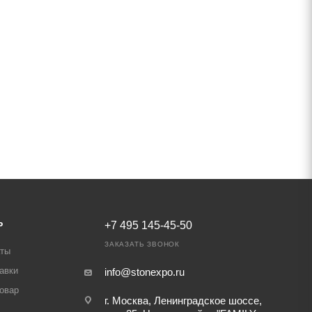
Ь
+7 495 145-45-50
ЗАКАЗАТЬ ЗВОНОК
аты
авки
info@stonexpo.ru
товар
г. Москва, Ленинградское шоссе,