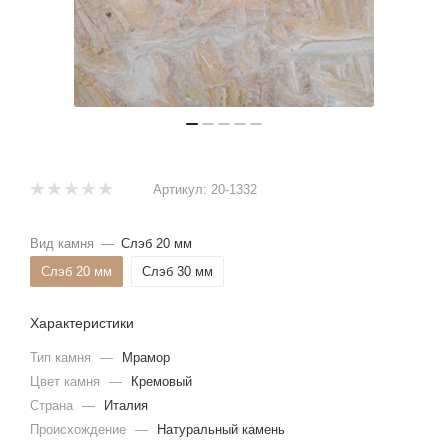
Артикул:
20-1332
Вид камня
—
Слэб 20 мм
Слэб 20 мм
Слэб 30 мм
Характеристики
Тип камня
—
Мрамор
Цвет камня
—
Кремовый
Страна
—
Италия
Происхождение
—
Натуральный камень