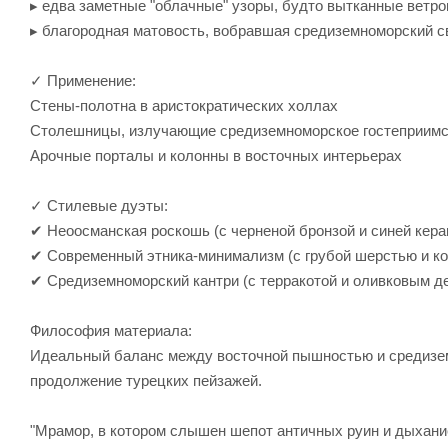
▸ едва заметные "облачные" узоры, будто вытканные ветр
▸ благородная матовость, вобравшая средиземноморский с
✓ Применение:
Стены-полотна в аристократических холлах
Столешницы, излучающие средиземноморское гостеприимс
Арочные порталы и колонны в восточных интерьерах
✓ Стилевые дуэты:
✔ Неоосманская роскошь (с черненой бронзой и синей кера
✔ Современный этника-минимализм (с грубой шерстью и к
✔ Средиземноморский кантри (с терракотой и оливковым д
Философия материала:
Идеальный баланс между восточной пышностью и средизе
продолжение турецких пейзажей.
"Мрамор, в котором слышен шепот античных руин и дыхание