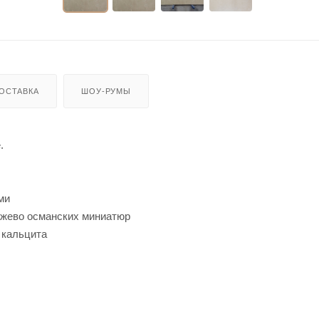
ОСТАВКА
ШОУ-РУМЫ
.
ми
жево османских миниатюр
 кальцита