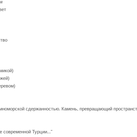
ом
вет
тво
микой)
ожей)
еревом)
мноморской сдержанностью. Камень, превращающий пространст
 современной Турции..."