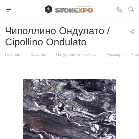
Чиполлино Ондулато /
Cipollino Ondulato
—
—
—
—
Главная
Каталог
Натуральный камень
Мрамор
Чип