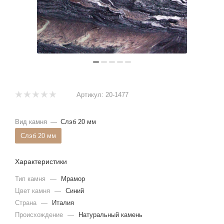
Артикул:
20-1477
Вид камня
—
Слэб 20 мм
Слэб 20 мм
Характеристики
Тип камня
—
Мрамор
Цвет камня
—
Синий
Страна
—
Италия
Происхождение
—
Натуральный камень