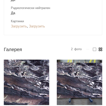
Радиологически нейтрален
Да
Картинки
Загрузить
,
Загрузить
Галерея
2
фото
—