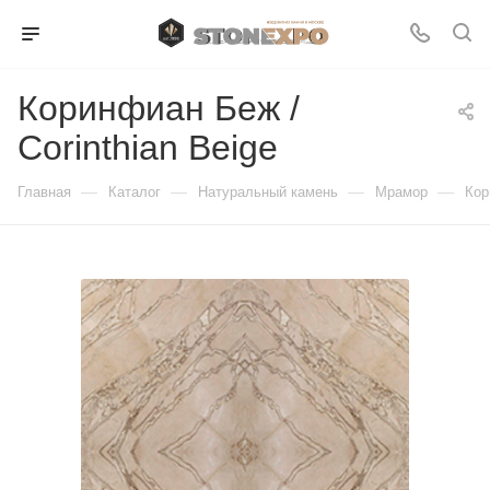
Коринфиан Беж /
Corinthian Beige
—
—
—
—
Главная
Каталог
Натуральный камень
Мрамор
Кор