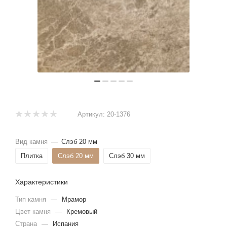
Артикул:
20-1376
Вид камня
—
Слэб 20 мм
Плитка
Слэб 20 мм
Слэб 30 мм
Характеристики
Тип камня
—
Мрамор
Цвет камня
—
Кремовый
Страна
—
Испания