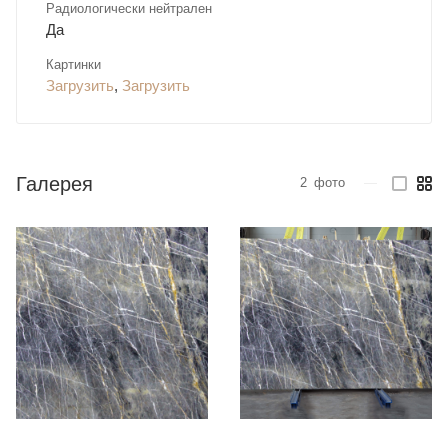
Радиологически нейтрален
Да
Картинки
Загрузить
,
Загрузить
Галерея
2
фото
—