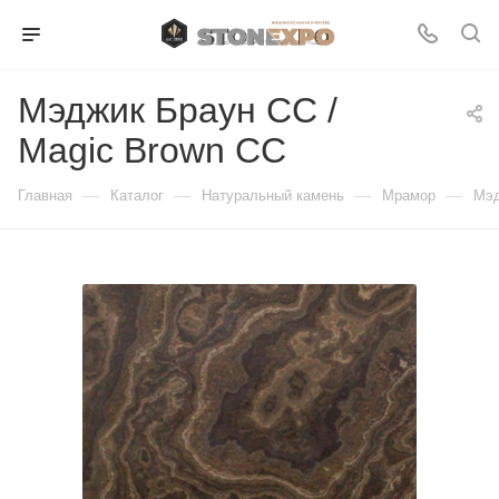
Мэджик Браун СС /
Magic Brown CC
—
—
—
—
Главная
Каталог
Натуральный камень
Мрамор
Мэд