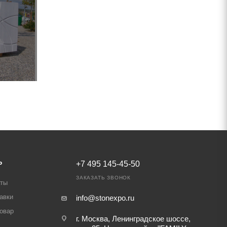
Ь
+7 495 145-45-50
ЗАКАЗАТЬ ЗВОНОК
аты
авки
info@stonexpo.ru
товар
г. Москва, Ленинградское шоссе,