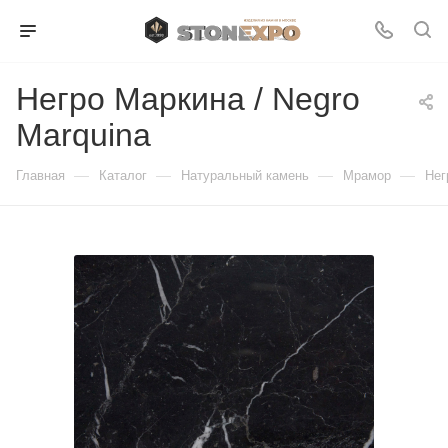
Негро Маркина / Negro
Marquina
—
—
—
—
Главная
Каталог
Натуральный камень
Мрамор
Нег