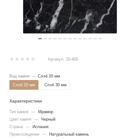
Артикул:
20-465
Вид камня
—
Слэб 20 мм
Слэб 20 мм
Слэб 30 мм
Характеристики
Тип камня
—
Мрамор
Цвет камня
—
Черный
Страна
—
Испания
Происхождение
—
Натуральный камень