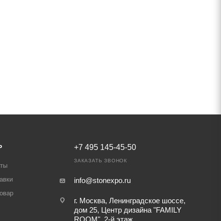
Ь
+7 495 145-45-50
ЗАКАЗАТЬ ЗВОНОК
аты
авки
info@stonexpo.ru
товар
г. Москва, Ленинградское шоссе,
дом 25, Центр дизайна "FAMILY
ROOM", 2-й этаж