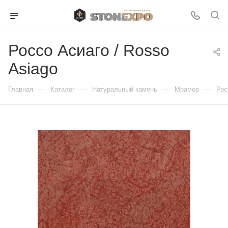
Россо Асиаго / Rosso
Asiago
—
—
—
—
Главная
Каталог
Натуральный камень
Мрамор
Рос