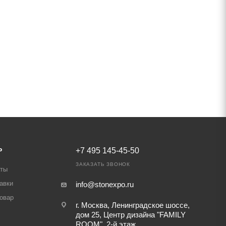
Ь
+7 495 145-45-50
ЗАКАЗАТЬ ЗВОНОК
аты
авки
info@stonexpo.ru
товар
г. Москва, Ленинградское шоссе,
дом 25, Центр дизайна "FAMILY
ROOM", 2-й этаж