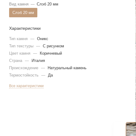
Вид камня
—
Слэб 20 мм
Слэб 20 мм
Характеристики
Тип камня
—
Оникс
Тип текстуры
—
С рисунком
Цвет камня
—
Коричневый
Страна
—
Италия
Происхождение
—
Натуральный камень
Термостойкость
—
Да
Все характеристики