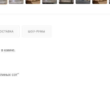
ОСТАВКА
ШОУ-РУМЫ
 в камне.
линых сот"