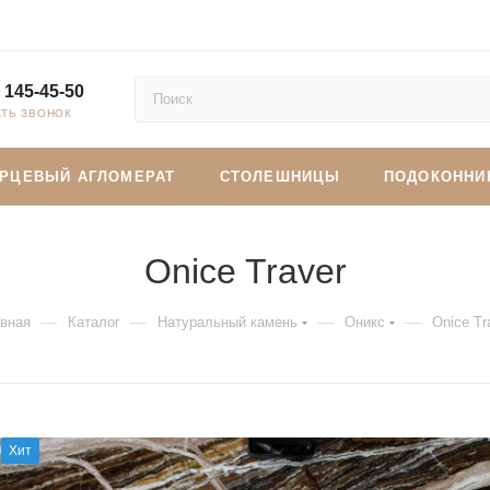
 145-45-50
АТЬ ЗВОНОК
АРЦЕВЫЙ АГЛОМЕРАТ
СТОЛЕШНИЦЫ
ПОДОКОННИ
Onice Traver
—
—
—
—
вная
Каталог
Натуральный камень
Оникс
Onice Tr
Хит